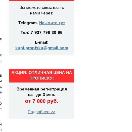
-
Вы можете связаться с
нами через:
Telegram:
Нажмите тут
Тел:
7-937-796-30-96
я
E-mail:
kupi.propisku@gmail.com
е
,
АКЦИЯ: ОТЛИЧНАЯ ЦЕНА НА
в
ПРОПИСКУ!
ы
ь
Временная регистрация
ь
на до 3 мес.
т
от 7 000 руб.
о
е
Подробнее >>
и
ю