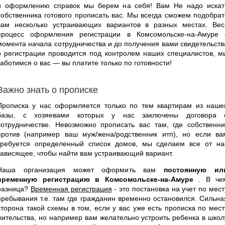
и оформлению справок мы берем на себя! Вам Не надо искат
собственника готового прописать вас. Мы всегда сможем подобрат
вам несколько устраивающих вариантов в разных местах. Вес
процесс оформления регистрации в Комсомольске-на-Амуре 
момента начала сотрудничества и до получения вами свидетельств
о регистрации проводится под контролем наших специалистов, м
заботимся о вас — вы платите только по готовности!
Важно знать о прописке
Прописка у нас оформляется только по тем квартирам из наше
базы, с хозяевами которых у нас заключены договора 
сотрудничестве. Невозможно прописать вас там, где собственни
против (например ваш муж/жена/родственник итп), но если ва
требуется определенный список домов, мы сделаем все от на
зависящее, чтобы найти вам устраивающий вариант.
Наша организация может оформить вам
постоянную ил
временную регистрацию в Комсомольске-на-Амуре
. В че
разница?
Временная регистрация
- это постановка на учет по мест
пребывания т.е. там где гражданин временно остановился. Сильна
сторона такой схемы в том, если у вас уже есть прописка по мест
жительства, но например вам желательно устроить ребенка в школ