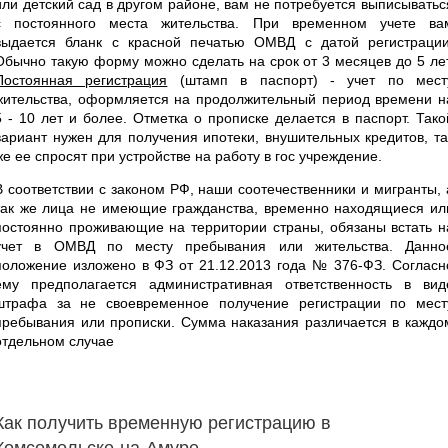
или детский сад в другом районе, вам не потребуется выписыватьс
с постоянного места жительства. При временном учете ва
выдается бланк с красной печатью ОМВД с датой регистрации
Обычно такую форму можно сделать на срок от 3 месяцев до 5 лет
Постоянная регистрация
(штамп в паспорт) - учет по мест
жительства, оформляется на продолжительный период времени н
5 - 10 лет и более. Отметка о прописке делается в паспорт. Тако
вариант нужен для получения ипотеки, внушительных кредитов, та
же ее спросят при устройстве на работу в гос учреждение.
В соответствии с законом РФ, наши соотечественники и мигранты, 
так же лица не имеющие гражданства, временно находящиеся ил
постоянно проживающие на территории страны, обязаны встать н
учет в ОМВД по месту пребывания или жительства. Данно
положение изложено в ФЗ от 21.12.2013 года № 376-ФЗ. Согласн
ему предполагается административная ответственность в вид
штрафа за не своевременное получение регистрации по мест
пребывания или прописки. Сумма наказания различается в каждо
отдельном случае
Как получить временную регистрацию в
Комсомольске-на-Амуре