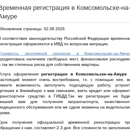
Временная регистрация в Комсомольске-на
Амуре
Обновление страницы: 02.08.2026
В соответствии законодательству Российской Федерации временна
регистрация оформляется в МВД по вопросам миграции.
Стоимость легитимной прописки в Комсомольске-на-Амур
продиктована наличием свободных мест, финансовыми расходами
а так же степенью риска для собственника квартиры.
Услуга оформления
регистрации в Комсомольске-на-Амуре
настоящий момент очень востребована, т.к. с помощью нее, в
имеете возможность заполучить подходящую работу, устроит
детишек в ближайшую к вам гимназию, взять кредит или оформит
транспортное средство в ГИБДД.Так же регистрация не буде
лишней вам для получения загранпаспорта, качественног
медицинского обслуживания или же сдачи экзамена на водительски
права.
Срок получения
официальной временной регистрации
пр
обращении к нам, составляет 2-3 дня. Все сложности по заполнени