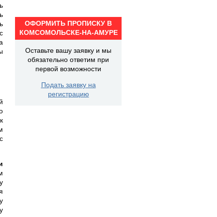
ь
ь
ОФОРМИТЬ ПРОПИСКУ В
ь
КОМСОМОЛЬСКЕ-НА-АМУРЕ
с
а
Оставьте вашу заявку и мы
ы
обязательно ответим при
первой возможности
Подать заявку на
регистрацию
й
о
к
м
с
и
м
у
я
у
у