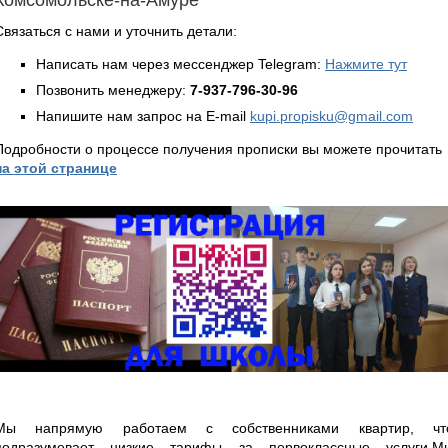
Связаться с нами и уточнить детали:
Написать нам через мессенджер Telegram:
Нажмите тут
Позвонить менеджеру:
7-937-796-30-96
Напишите нам запрос на E-mail
kupi.propisku@gmail.com
Подробности о процессе получения прописки вы можете прочитать
на этой странице
Мы напрямую работаем с собственниками квартир, чт
подразумевает низкие тарифы за первоклассные услуги.М