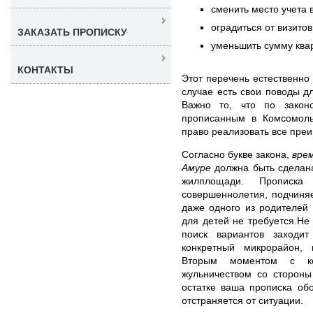
сменить место учета 
оградиться от визито
ЗАКАЗАТЬ ПРОПИСКУ
уменьшить сумму ква
КОНТАКТЫ
Этот перечень естественно
случае есть свои поводы 
Важно то, что по законо
прописанным в Комсомоль
право реализовать все пре
Согласно букве закона,
вре
Амуре
должна быть сделан
жилплощади. Прописк
совершеннолетия, подчиняе
даже одного из родителей 
для детей не требуется.Не
поиск вариантов заходи
конкретный микрорайон, 
Вторым моментом с ко
жульничеством со стороны
остатке ваша прописка об
отстраняется от ситуации.